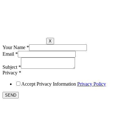
X
Your Name
*
Email
*
Subject
*
Privacy
*
Accept Privacy Information
Privacy Policy
SEND