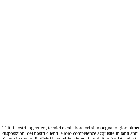
Tutti i nostri ingegneri, tecnici e collaboratori si impegnano giornalme
disposizioni dei nostri clienti le loro competenze acquisite in tanti anni 
Siamo in grado di offrirti la combinazione di prodotti più adatta alle t